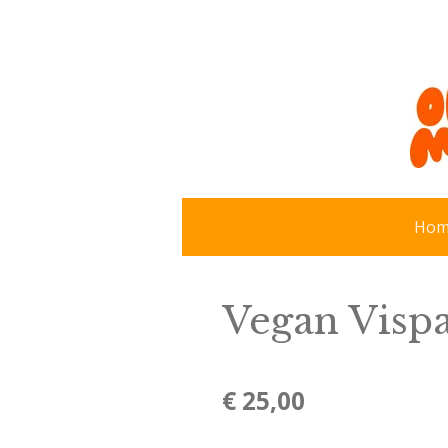
Ga
direct
naar
de
hoofdinhoud
Hom
Vegan Vispa
€ 25,00