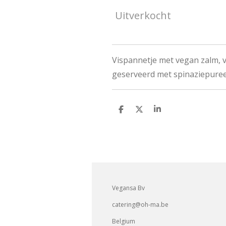
Uitverkocht
Vispannetje met vegan zalm, v
geserveerd met spinaziepure
D
D
S
e
e
h
l
e
a
e
l
r
n
e
Vegansa Bv
catering@oh-ma.be
Belgium