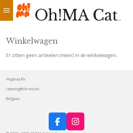
Ga
direct
Oh!MA Catering
naar
de
Winkelwagen
hoofdinhoud
Er zitten geen artikelen (meer) in de winkelwagen.
Vegansa Bv
catering@oh-ma.be
Belgium
F
I