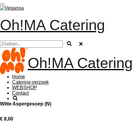
Ga
direct
naar
Oh!MA Catering
de
hoofdinhoud
Oh!MA Catering
Home
Catering-verzoek
WEBSHOP
Contact
Witte Aspergesoep (N)
€ 8,00