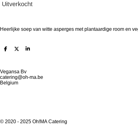
Uitverkocht
Heerlijke soep van witte asperges met plantaardige room en ve
D
D
S
e
e
h
l
e
a
e
l
r
n
e
Vegansa Bv
catering@oh-ma.be
Belgium
© 2020 - 2025 Oh!MA Catering