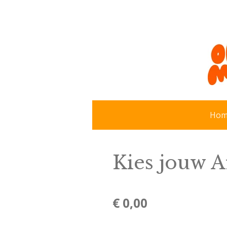
Ga
direct
naar
de
hoofdinhoud
Hom
Kies jouw A
€ 0,00