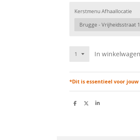
Kerstmenu Afhaallocatie
In winkelwage
*Dit is essentieel voor jouw
D
D
S
e
e
h
l
e
a
e
l
r
n
e